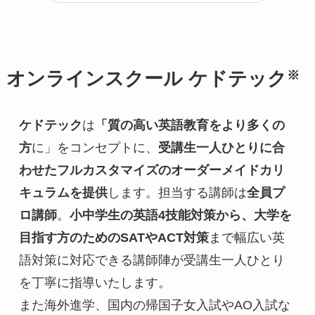
※
オンラインスクール
ケドテック
ケドテック
は
「質の高い英語教育をより多くの
方
に」をコンセプトに、
受講生一人ひとりに合
わせたフルカスタマイズのオーダーメイドカリ
キュラムを提供
します。担当する講師は
全員プ
ロ講師
。
小中学生の英語4技能対策から、大学を
目指す方のためのSATやACT対策
まで幅広い英
語対策に対応できる講師陣が受講生一人ひとり
を丁寧に指導いたします。
また海外進学、国内の帰国子女入試やAO入試な