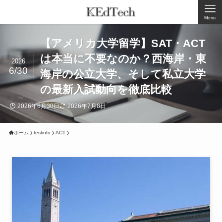
Menu
【アメリカ大学留学】SAT・ACT
は本当に不要なのか？西海岸・東
2026
6/30
海岸の公立大学、そして私立大学
の最新入試動向を徹底比較
2026年6月30日
2026年7月8日
ホーム
testinfo
ACT