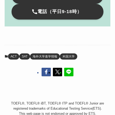
電話（平日9-18時）
ACT
SAT
海外大学進学情報
米国大学
TOEFL®, TOEFL® iBT, TOEFL® ITP and TOEFL® Junior are
registered trademarks of Educational Testing Service(ETS).
This web page is not endorsed or approved by ETS.