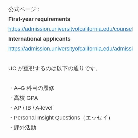
公式ページ：
First-year requirements
https://admission.universityofcalifornia.edu/counse
International applicants
https://admission.universityofcalifornia.edu/admissio
UC が重視するのは以下の通りです。
・A–G 科目の履修
・高校 GPA
・AP / IB / A-level
・Personal Insight Questions（エッセイ）
・課外活動